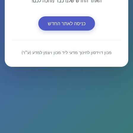
האתר החדש שלנו כבר מחכה לכם!
כניסה לאתר החדש
מכון דוידסון לחינוך מדעי ליד מכון ויצמן למדע (ע״ר)