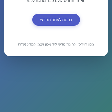
האתר החדש שלנו כבר מחכה לכם!
כניסה לאתר החדש
מכון דוידסון לחינוך מדעי ליד מכון ויצמן למדע (ע״ר)