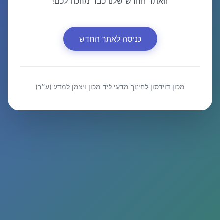
האתר החדש שלנו כבר מחכה לכם!
כניסה לאתר החדש
מכון דוידסון לחינוך מדעי ליד מכון ויצמן למדע (ע״ר)