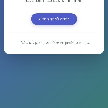
האתר החדש שלנו כבר מחכה לכם!
כניסה לאתר החדש
מכון דוידסון לחינוך מדעי ליד מכון ויצמן למדע (ע״ר)