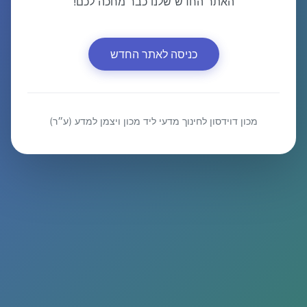
האתר החדש שלנו כבר מחכה לכם!
כניסה לאתר החדש
מכון דוידסון לחינוך מדעי ליד מכון ויצמן למדע (ע״ר)