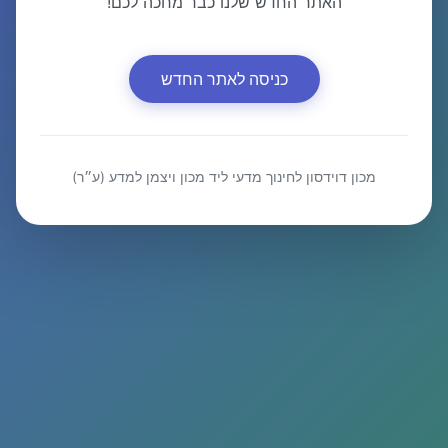
האתר החדש שלנו כבר מחכה לכם!
כניסה לאתר החדש
מכון דוידסון לחינוך מדעי ליד מכון ויצמן למדע (ע״ר)