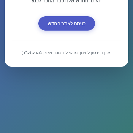
האתר החדש שלנו כבר מחכה לכם!
כניסה לאתר החדש
מכון דוידסון לחינוך מדעי ליד מכון ויצמן למדע (ע״ר)