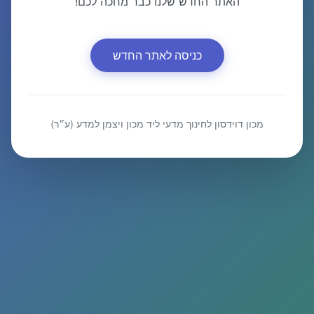
האתר החדש שלנו כבר מחכה לכם!
כניסה לאתר החדש
מכון דוידסון לחינוך מדעי ליד מכון ויצמן למדע (ע״ר)